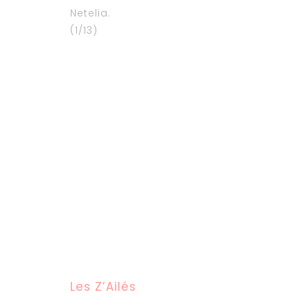
Netelia.
(1/13)
Les Z’Ailés