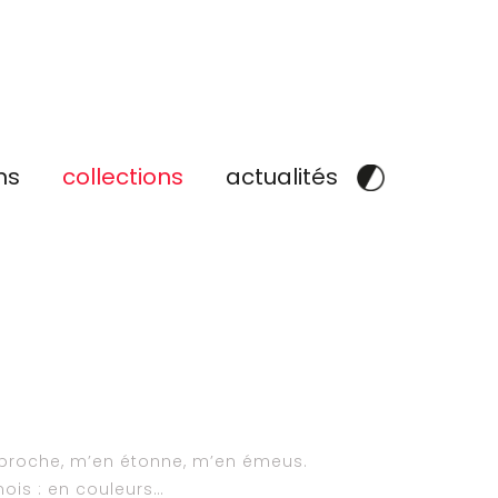
ns
collections
actualités
approche, m’en étonne, m’en émeus.
mois : en couleurs…