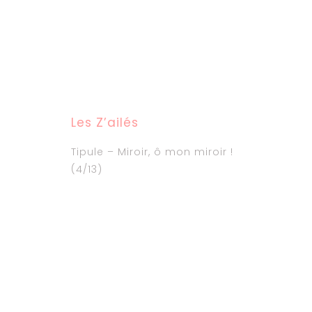
Les Z’ailés
Tipule – Miroir, ô mon miroir !
(4/13)