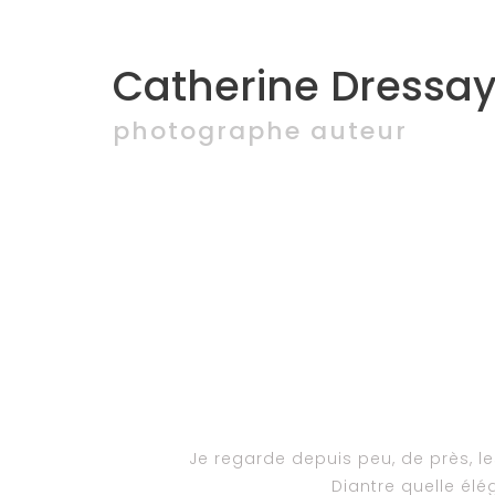
Catherine Dressay
photographe auteur
Je regarde depuis peu, de près, l
Diantre quelle élé