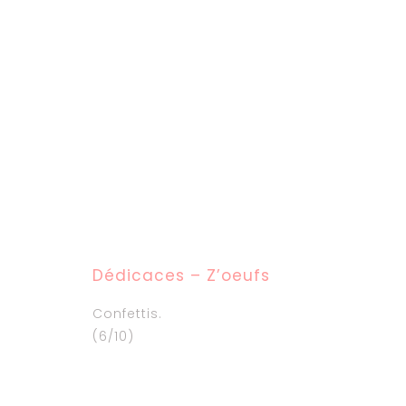
Dédicaces – Z’oeufs
Confettis.
(6/10)