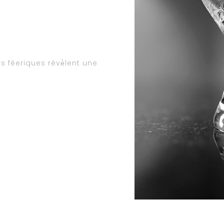
s féeriques révè̀lent une