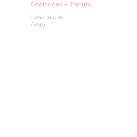
Dédicaces – Z’oeufs
Conciliabule.
(4/10)